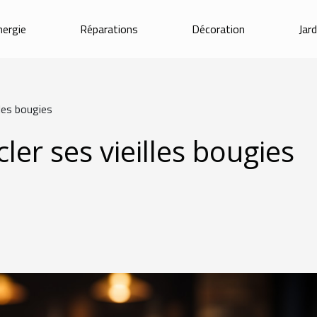
nergie
Réparations
Décoration
Jar
lles bougies
ler ses vieilles bougies