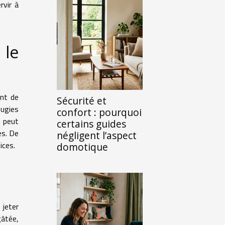
rvir à
 le
nt de
Sécurité et
ougies
confort : pourquoi
n peut
certains guides
es. De
négligent l’aspect
pices.
domotique
 jeter
gâtée,