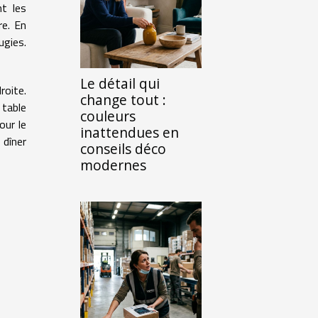
nt les
re. En
ugies.
Le détail qui
roite.
change tout :
 table
couleurs
our le
inattendues en
 dîner
conseils déco
modernes