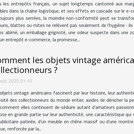
 les entrepôts français, un sujet longtemps cantonné aux marg
ibles dans la chaîne logistique, et ses effets en cascade sur le e
oujours plus serrées, la moindre non-conformité peut se transform
ouris, blattes ou mites ne relèvent pas seulement de l’hygiène : ils 
colis abîmé, un emballage grignoté, une odeur suspecte dans une zon
 un entrepôt e-commerce, la promesse...
mment les objets vintage américain
llectionneurs ?
août 2025 01:10
objets vintage américains fascinent par leur histoire, leur authentic
osité des collectionneurs du monde entier, avides de dénicher la pe
comment elles continuent de séduire autant d’amateurs passionnés
pose en grande partie sur leur authenticité, une caractéristique qui
publicitaire patinée, d’un meuble en chêne massif ou d’une montre
e, renforcée par la...