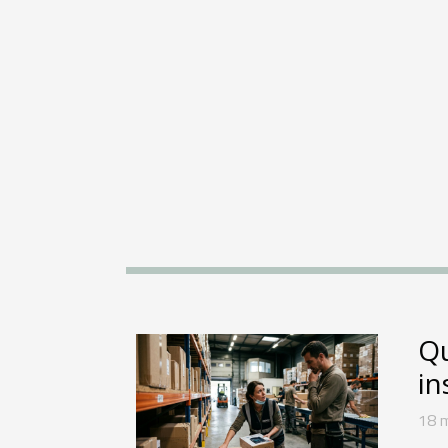
Qu
in
18 