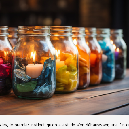
ies, le premier instinct qu’on a est de s’en débarrasser, une fin q