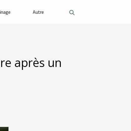
dinage
Autre
ure après un