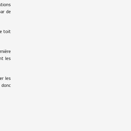
ations
par de
e toit
rnière
nt les
er les
z donc