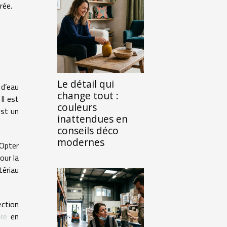
rée.
Le détail qui
 d’eau
change tout :
Il est
couleurs
est un
inattendues en
conseils déco
modernes
 Opter
our la
tériau
ection
re
en