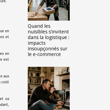
ure.
Quand les
que en
nuisibles s’invitent
ges et
dans la logistique :
impacts
insoupçonnés sur
les en
le e-commerce
re est
te aux
n coût
 et sa
ndant,