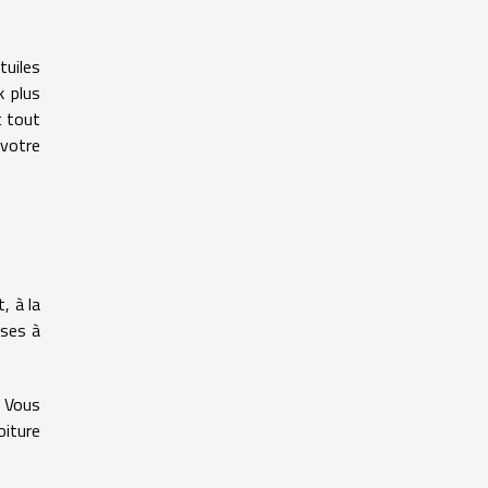
tuiles
k plus
t tout
 votre
, à la
uses à
. Vous
iture