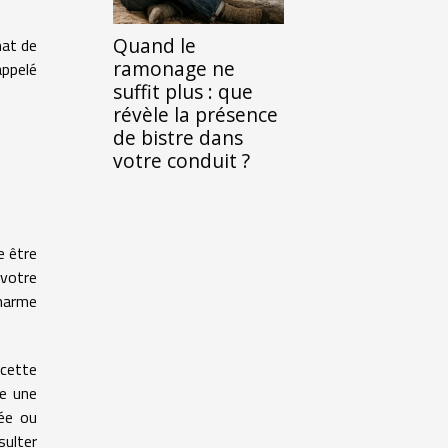
Quand le
mat de
ramonage ne
appelé
suffit plus : que
révèle la présence
de bistre dans
votre conduit ?
e être
 votre
charme
 cette
ce une
sée ou
sulter