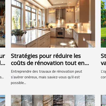
ur
Stratégies pour réduire les
S
de
coûts de rénovation tout en
va
augmentant la valeur
v
Entreprendre des travaux de rénovation peut
L'o
immobilière
...
s'avérer onéreux, mais saviez-vous qu'il est
con
possible...