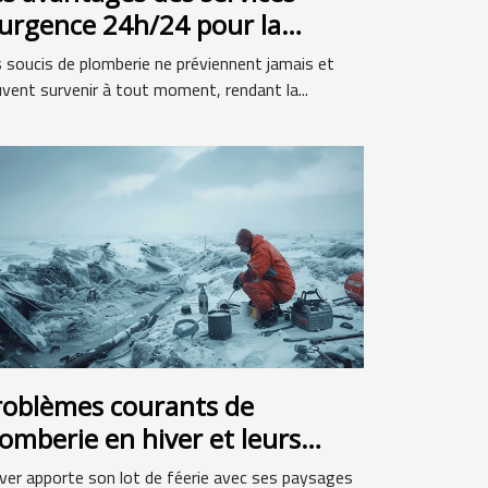
'urgence 24h/24 pour la
lomberie
 soucis de plomberie ne préviennent jamais et
vent survenir à tout moment, rendant la...
roblèmes courants de
lomberie en hiver et leurs
olutions rapides
iver apporte son lot de féerie avec ses paysages