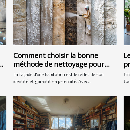
Comment choisir la bonne
Le
n
méthode de nettoyage pour
p
votre façade
s
La façade d'une habitation est le reflet de son
L'i
identité et garantit sa pérennité. Avec...
tou