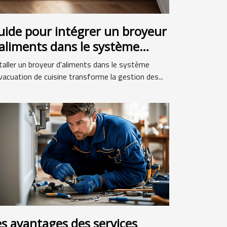
uide pour intégrer un broyeur
'aliments dans le système
'évacuation de cuisine
taller un broyeur d'aliments dans le système
vacuation de cuisine transforme la gestion des...
es avantages des services