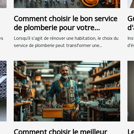
Comment choisir le bon service
G
de plomberie pour votre
d
rénovation ?
d
es
Lorsqu'il s'agit de rénover une habitation, le choix du
Ins
service de plomberie peut transformer une...
d'é
Comment choisir le meilleur
L