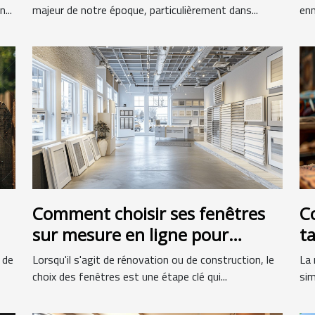
...
majeur de notre époque, particulièrement dans...
enn
Comment choisir ses fenêtres
C
sur mesure en ligne pour
t
rénovation ou construction
l'
 de
Lorsqu'il s'agit de rénovation ou de construction, le
La 
choix des fenêtres est une étape clé qui...
sim