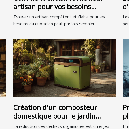
artisan pour vos besoins
d
quotidiens
p
e
Trouver un artisan compétent et fiable pour les
Les
besoins du quotidien peut parfois sembler...
peu
Création d'un composteur
P
domestique pour le jardin
p
urbain conseils pratiques
s
La réduction des déchets organiques est un enjeu
L'h