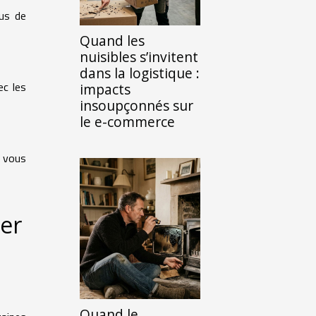
lus de
Quand les
nuisibles s’invitent
dans la logistique :
ec les
impacts
insoupçonnés sur
le e-commerce
e vous
her
Quand le