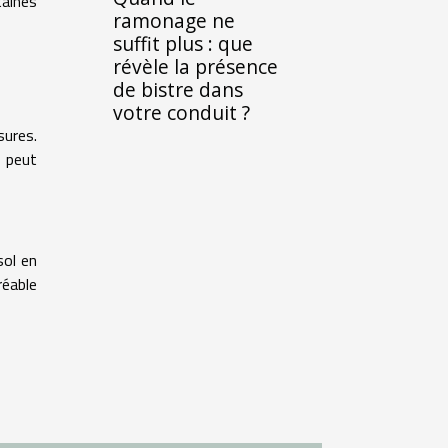
taines
ramonage ne
suffit plus : que
révèle la présence
de bistre dans
votre conduit ?
sures.
é peut
sol en
réable