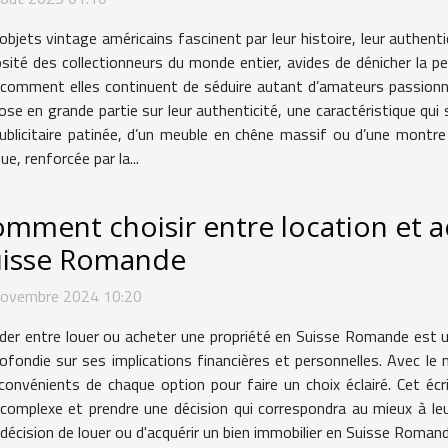
objets vintage américains fascinent par leur histoire, leur authentic
osité des collectionneurs du monde entier, avides de dénicher la pe
comment elles continuent de séduire autant d’amateurs passionnés
pose en grande partie sur leur authenticité, une caractéristique qui
publicitaire patinée, d’un meuble en chêne massif ou d’une montre
e, renforcée par la...
mment choisir entre location et a
uisse Romande
novembre 2024 10:20
der entre louer ou acheter une propriété en Suisse Romande est une
ofondie sur ses implications financières et personnelles. Avec le 
convénients de chaque option pour faire un choix éclairé. Cet écr
omplexe et prendre une décision qui correspondra au mieux à leur
a décision de louer ou d'acquérir un bien immobilier en Suisse Rom