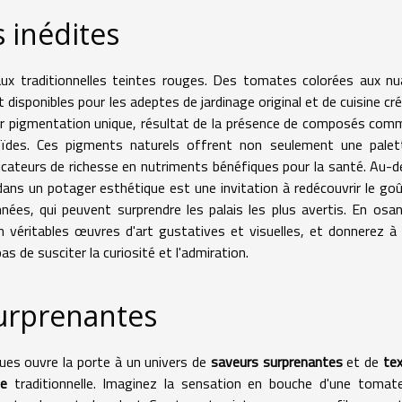
 inédites
ux traditionnelles teintes rouges. Des tomates colorées aux n
 disponibles pour les adeptes de jardinage original et de cuisine cré
eur pigmentation unique, résultat de la présence de composés com
noïdes. Ces pigments naturels offrent non seulement une palet
icateurs de richesse en nutriments bénéfiques pour la santé. Au-d
s dans un potager esthétique est une invitation à redécouvrir le go
es, qui peuvent surprendre les palais les plus avertis. En osa
 véritables œuvres d'art gustatives et visuelles, et donnerez à
as de susciter la curiosité et l'admiration.
surprenantes
es ouvre la porte à un univers de
saveurs surprenantes
et de
te
ue
traditionnelle. Imaginez la sensation en bouche d'une tomat