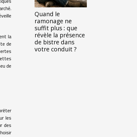
tiques
arché.
Quand le
veille
ramonage ne
suffit plus : que
révèle la présence
ent la
de bistre dans
tte de
votre conduit ?
vertes
iettes
ieu de
prêter
ur les
ur des
hoisir