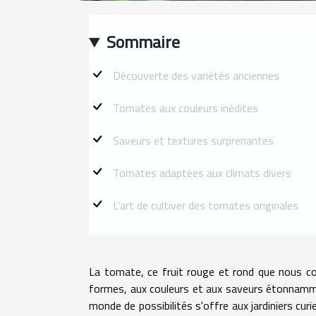
Sommaire
Découverte des variétés anciennes
Tomates aux couleurs inédites
Saveurs et textures surprenantes
Tomates adaptées aux climats divers
L'art de cultiver des tomates originales
La tomate, ce fruit rouge et rond que nous co
formes, aux couleurs et aux saveurs étonnammen
monde de possibilités s'offre aux jardiniers curi