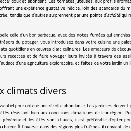
nectar doux et abondant. Ces tomates juteuses, aux profils aroma
ffrant une expérience gustative inédite, loin des standards du m
crée, tandis que d'autres surprennent par une pointe d'
acidité
qui ré
elle celle d’un bon barbecue, avec des notes fumées qui enrichiss
trésors du potager, vous introduisez dans votre cuisine une pale
ats quotidiens en œuvres d'art culinaires. Les amateurs de décou
urs recettes et de faire voyager leurs invités à travers des ass
'audace d'une agriculture exploratoire, et faites de votre jardin un l
 climats divers
entiel pour obtenir une récolte abondante. Les jardiniers doivent 
riétés résistant bien aux conditions climatiques de leur région. Po
t généreux et les étés sont chauds, il est préférable d'opter po
haleur. À l'inverse, dans des régions plus fraîches, il convient de c