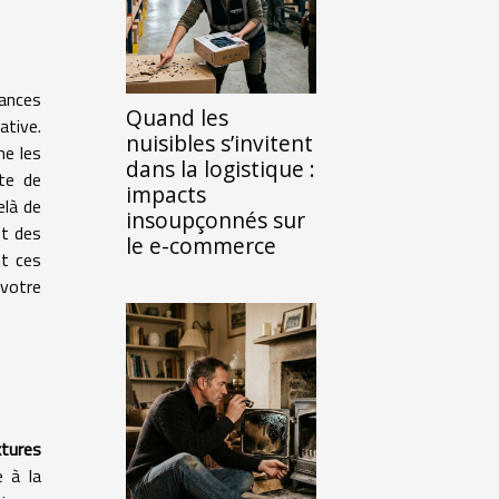
uances
Quand les
ative.
nuisibles s’invitent
me les
dans la logistique :
te de
impacts
elà de
insoupçonnés sur
ût des
le e-commerce
nt ces
 votre
xtures
e à la