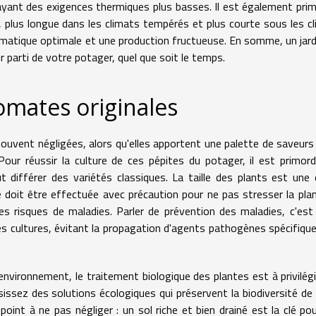
 ayant des exigences thermiques plus basses. Il est également prim
 plus longue dans les climats tempérés et plus courte sous les c
imatique optimale et une production fructueuse. En somme, un jar
eur parti de votre potager, quel que soit le temps.
tomates originales
uvent négligées, alors qu'elles apportent une palette de saveurs
our réussir la culture de ces pépites du potager, il est primord
t différer des variétés classiques. La taille des plants est une
lle doit être effectuée avec précaution pour ne pas stresser la pla
les risques de maladies. Parler de prévention des maladies, c'est
es cultures, évitant la propagation d'agents pathogènes spécifique
environnement, le traitement biologique des plantes est à privilégi
sissez des solutions écologiques qui préservent la biodiversité de
int à ne pas négliger : un sol riche et bien drainé est la clé po