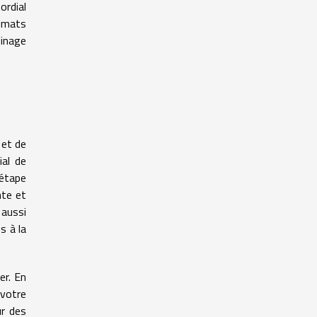
ordial
limats
dinage
 et de
ial de
 étape
nte et
 aussi
s à la
er. En
 votre
ur des