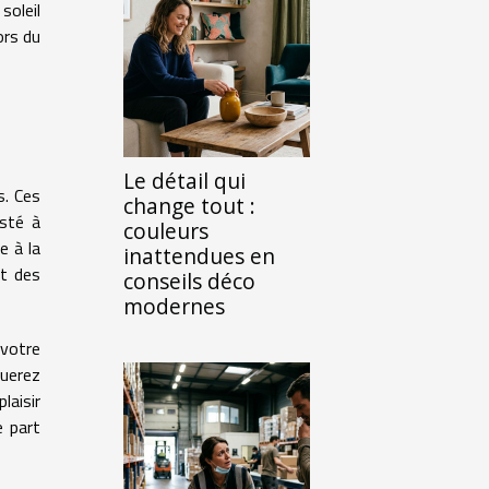
soleil
ors du
Le détail qui
s. Ces
change tout :
isté à
couleurs
pe à la
inattendues en
t des
conseils déco
modernes
 votre
uerez
laisir
e part