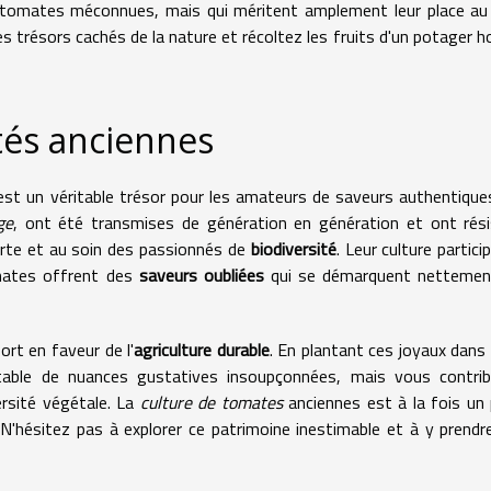
e tomates méconnues, mais qui méritent amplement leur place au 
s trésors cachés de la nature et récoltez les fruits d'un potager h
tés anciennes
t un véritable trésor pour les amateurs de saveurs authentique
ge
, ont été transmises de génération en génération et ont rés
verte et au soin des passionnés de
biodiversité
. Leur culture partici
mates offrent des
saveurs oubliées
qui se démarquent nettemen
rt en faveur de l'
agriculture durable
. En plantant ces joyaux dans
 table de nuances gustatives insoupçonnées, mais vous contrib
ersité végétale. La
culture de tomates
anciennes est à la fois un p
'hésitez pas à explorer ce patrimoine inestimable et à y prendr