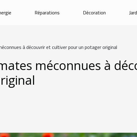
nergie
Réparations
Décoration
Jar
connues à découvrir et cultiver pour un potager original
omates méconnues à décou
riginal